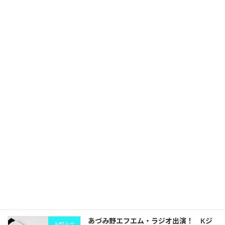
★★コミュニケーション実践講座「ここ
セミナー
ろのじかん」開催 ～6月★★
2026年2月11日
★★コミュニケーション実践講座「ここ
セミナー
ろのじかん」開催★★
2025年10月22日
あづみ野エフエム・またまたラジオ出
お知らせ
演！おひさまサークル【木曜日の電話イ
ンタビューコーナー】place in the sun
2025年10月17日
あづみ野エフエム・ラジオ出演！ Kジ
お知らせ