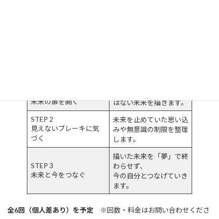
現在の自分の枠をいったん外し、まだ言葉になっていない未来を
引き出す
コーチングです。
頭で考えた答えではなく、
対話とワークを通して、心の深い部分から浮かび上がってくる
“本当は望んでいた未来”
に出会っていきます。
STEP 1
制限を外し、今の延長で
未来の扉を開く
はない未来を描きます。
STEP 2
未来を止めていた思い込
見えないブレーキに気
みや無意識の制限を整理
づく
します。
描いた未来を「夢」で終
STEP 3
わらせず、
未来と今をつなぐ
今の自分とつなげていき
ます。
全6回（個人差あり）を予定
※回数・料金はお問い合わせくださ