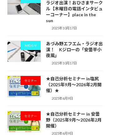
ラジオ出演！おひさまサーク
ル【木曜日の電話インタビュ
ーコーナー】place in the
sun
2025年10月17日
あづみ野エフエム・ラジオ出
お知らせ
演！ Kジローの「安曇平小
夜風」
2025年10月17日
★自己分析セミナー in塩尻
セミナー
（2025年9月～2026年2月開
催）★
2025年6月9日
★自己分析セミナー in 安曇
セミナー
野（2025年9月〜2026年2月
開催）
2025年6月9日