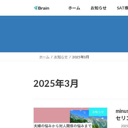
コ
ナ
ホーム
お知らせ
SAT
ン
ビ
テ
ゲ
ン
ー
ツ
シ
へ
ョ
ス
ン
キ
に
ホーム
お知らせ
2025年3月
ッ
移
プ
動
2025年3月
mi
お知らせ
セリ
202