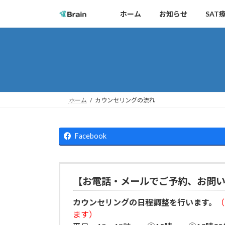
コ
ナ
ホーム
お知らせ
SAT
ン
ビ
テ
ゲ
ン
ー
ツ
シ
へ
ョ
ス
ン
キ
に
ホーム
カウンセリングの流れ
ッ
移
プ
動
Facebook
【
お電話・メールでご予約、お問
カウンセリングの日程調整を行います。
（
ます）