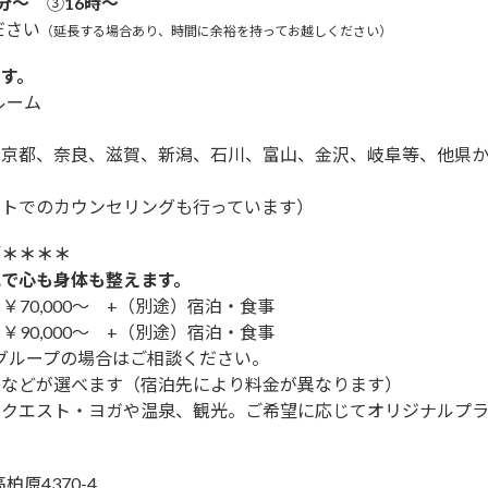
0分～
③
16時～
ださい
（延長する場合あり、時間に余裕を持ってお越しください）
す。
ルーム
）
、京都、奈良、滋賀、新潟、石川、富山、金沢、岐阜等、他県
ートでのカウンセリングも行っています）
グ＊＊＊＊
で心も身体も整えます。
70,000～ +（別途）宿泊・食事
90,000～ +（別途）宿泊・食事
グループの場合はご相談ください。
荘などが選べます（宿泊先により料金が異なります）
リクエスト・ヨガや温泉、観光。ご希望に応じてオリジナルプ
柏原4370-4