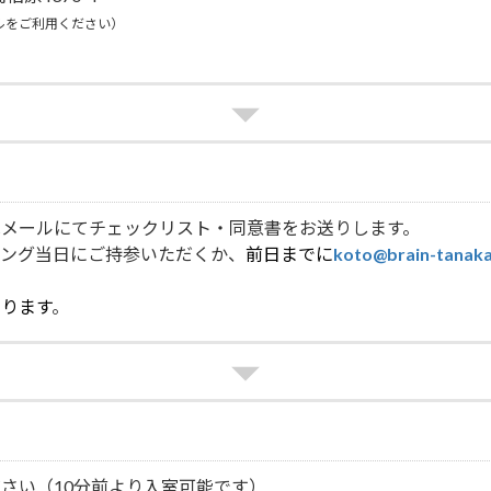
ルをご利用ください）
はメールにてチェックリスト・同意書をお送りします。
リング当日にご持参いただくか、
前日までに
koto@brain-tanak
ります
。
さい（10分前より入室可能です）