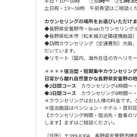
平日・10～18時 ①
10時～
➁
13時3
土日祝・13～18時 午前希望はご相談く
カウンセリングの場所をお選びいただけま
◆長野県安曇野市・Brainカウンセリング
◆長野県松本市（松本城の近隣提携施設
◆訪問カウンセリング（交通費別）大阪
だいています。
◆リモート（国内、海外在住の方へリモ
＊＊＊＊
宿泊型・短期集中カウンセリン
日常から離れ自然豊かな長野県安曇野の地
◆
2日間コース
カウンセリング6時間～・￥
◆
3日間コース
カウンセリング8時間～・￥
＊カウンセリングはお1人様の料金です。
＊宿泊施設はペンション・ホテル・貸別
【カウンセリング時間・宿泊先・食事の
します】まずはご相談ください。
（住所）〒399-8304 長野県安曇野市穂高