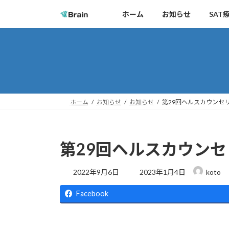
コ
ナ
ホーム
お知らせ
SAT
ン
ビ
テ
ゲ
ン
ー
ツ
シ
へ
ョ
ス
ン
キ
に
ホーム
お知らせ
お知らせ
第29回ヘルスカウンセ
ッ
移
プ
動
第29回ヘルスカウン
最
2022年9月6日
2023年1月4日
koto
終
更
Facebook
新
日
時