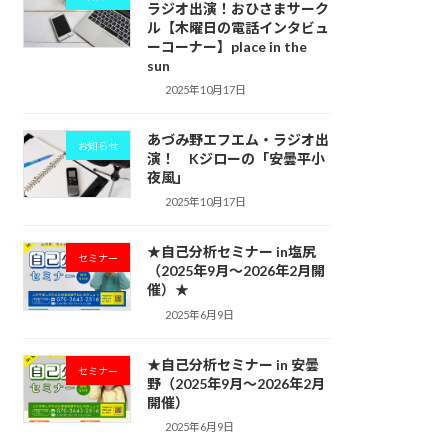
ラジオ出演！おひさまサーク
ル【木曜日の電話インタビュ
ーコーナー】place in the
sun
2025年10月17日
あづみ野エフエム・ラジオ出
お知らせ
演！ Kジローの「安曇平小
夜風」
2025年10月17日
★自己分析セミナー in塩尻
セミナー
（2025年9月～2026年2月開
催）★
2025年6月9日
★自己分析セミナー in 安曇
セミナー
野（2025年9月〜2026年2月
開催）
2025年6月9日