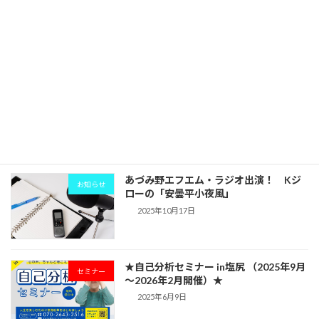
★★コミュニケーション実践講座「ここ
セミナー
ろのじかん」開催★★
2025年10月22日
あづみ野エフエム・またまたラジオ出
お知らせ
演！おひさまサークル【木曜日の電話イ
ンタビューコーナー】place in the sun
2025年10月17日
あづみ野エフエム・ラジオ出演！ Kジ
お知らせ
ローの「安曇平小夜風」
2025年10月17日
★自己分析セミナー in塩尻 （2025年9月
セミナー
～2026年2月開催）★
2025年6月9日