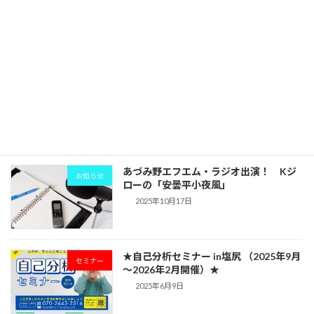
★★コミュニケーション実践講座「ここ
セミナー
ろのじかん」開催★★
2025年10月22日
あづみ野エフエム・またまたラジオ出
お知らせ
演！おひさまサークル【木曜日の電話イ
ンタビューコーナー】place in the sun
2025年10月17日
あづみ野エフエム・ラジオ出演！ Kジ
お知らせ
ローの「安曇平小夜風」
2025年10月17日
★自己分析セミナー in塩尻 （2025年9月
セミナー
～2026年2月開催）★
2025年6月9日