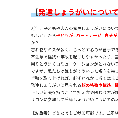
日
時
【
発達しょうがいについ
:
近年、子どもや大人の発達しょうがいについ
もしかしたら
子どもが…パートナーが…自分が
か？
忘れ物やミスが多く、じっとするのが苦手で
不注意で怪我や事故を起こしやすかったり、
周りとうまくコミュニケーションがとれない
ですが、私たちは誰もがそういった傾向を持
行動を取り上げれば、必ずどれかに当てはま
発達しょうがいに見られる
脳の特徴や構造。
正しい知識を持つことで捉え方や関わり方が
サロンに参加して発達しょうがいについての
【対象者
】どなたでもご参加可能です。ご家