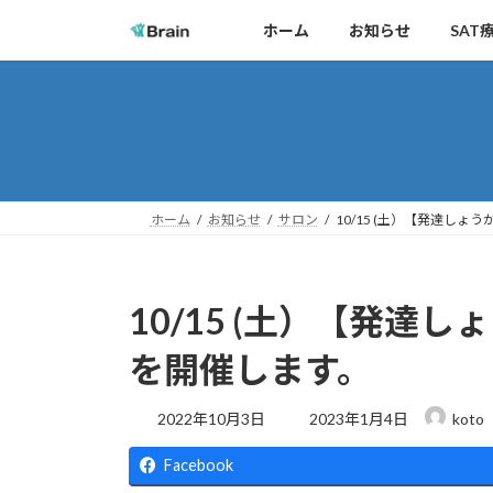
コ
ナ
ホーム
お知らせ
SAT
ン
ビ
テ
ゲ
ン
ー
ツ
シ
へ
ョ
ス
ン
キ
に
ホーム
お知らせ
サロン
10/15 (土）【発達し
ッ
移
プ
動
10/15 (土）【発達
を開催します。
最
2022年10月3日
2023年1月4日
koto
終
更
Facebook
新