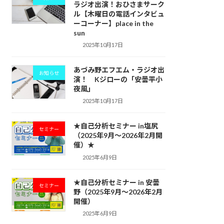
ラジオ出演！おひさまサーク
ル【木曜日の電話インタビュ
ーコーナー】place in the
sun
2025年10月17日
あづみ野エフエム・ラジオ出
お知らせ
演！ Kジローの「安曇平小
夜風」
2025年10月17日
★自己分析セミナー in塩尻
セミナー
（2025年9月～2026年2月開
催）★
2025年6月9日
★自己分析セミナー in 安曇
セミナー
野（2025年9月〜2026年2月
開催）
2025年6月9日